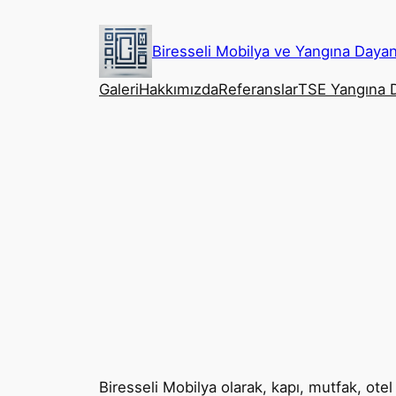
İçeriğe
geç
Biresseli Mobilya ve Yangına Dayan
Galeri
Hakkımızda
Referanslar
TSE Yangına 
Biresseli Mobilya olarak, kapı, mutfak, ote